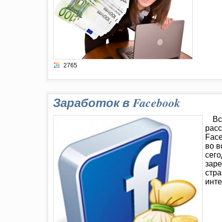
2765
Заработок в Facebook
Вс
расс
Face
во в
сего
заре
стра
инте