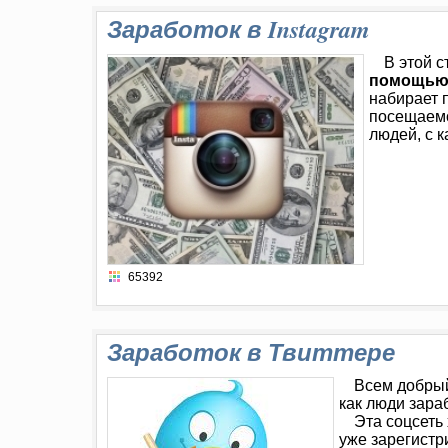
Заработок в Instagram
В этой с
помощью 
набирает п
посещаемо
людей, с 
65392
Заработок в Твиттере
Всем добрый
как люди зараб
Эта соцсеть 
уже зарегистр