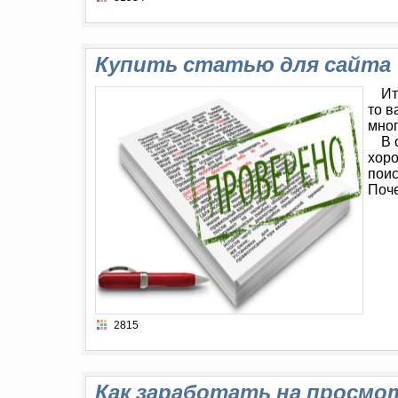
Купить статью для сайта
Ит
то в
мног
В 
хоро
пои
Поче
2815
Как заработать на просмот