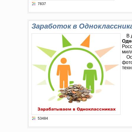
7837
Заработок в Одноклассник
В 
Одн
Росс
милл
Ос
фото
техн
53484