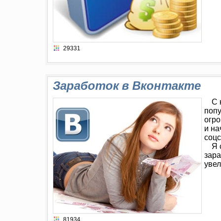
29331
Заработок в Вконтакте
С 
попу
огро
и на
соцс
Я 
зара
увел
81934