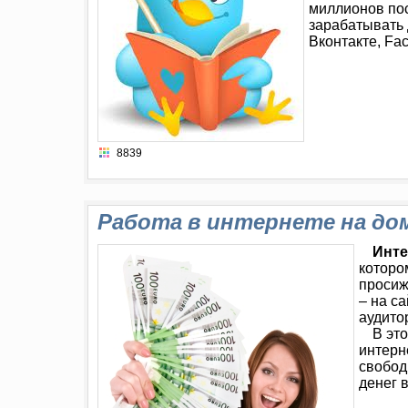
миллионов пос
зарабатывать 
Вконтакте, Fac
8839
Работа в интернете на до
Инте
которо
просиж
– на с
аудито
В это
интерн
свобод
денег 