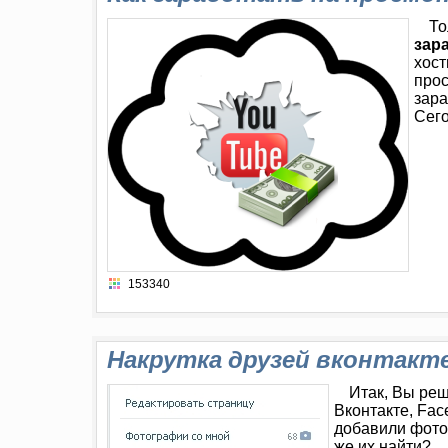
То
зар
хост
прос
зара
Сего
153340
Накрутка друзей вконтакт
Итак, Вы реш
Вконтакте, Fac
добавили фото
же их найти?