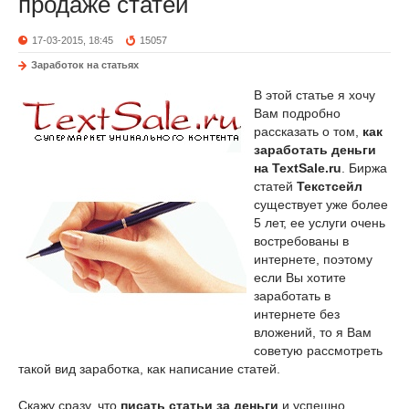
продаже статей
17-03-2015, 18:45
15057
Заработок на статьях
В этой статье я хочу
Вам подробно
рассказать о том,
как
заработать деньги
на TextSale.ru
. Биржа
статей
Текстсейл
существует уже более
5 лет, ее услуги очень
востребованы в
интернете, поэтому
если Вы хотите
заработать в
интернете без
вложений, то я Вам
советую рассмотреть
такой вид заработка, как написание статей.
Скажу сразу, что
писать статьи за деньги
и успешно