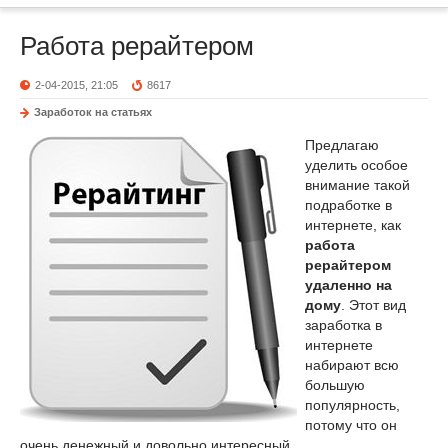
Работа рерайтером
2-04-2015, 21:05
8617
Заработок на статьях
Предлагаю
уделить особое
внимание такой
подработке в
интернете, как
работа
рерайтером
удаленно на
дому
. Этот вид
заработка в
интернете
набирают всю
большую
популярность,
потому что он
очень денежный и довольно интересный.