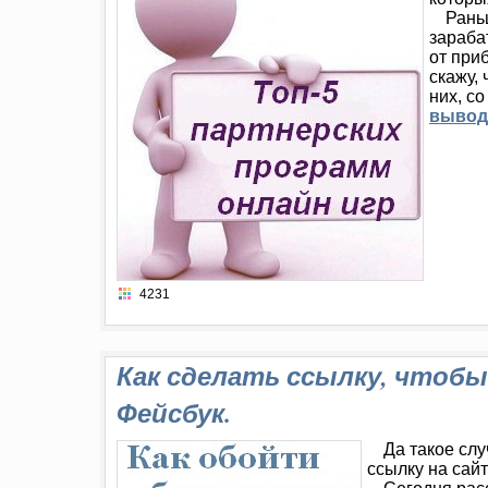
Рань
зараба
от при
скажу,
них, с
выводо
4231
Как сделать ссылку, чтобы 
Фейсбук.
Да такое слу
ссылку на сай