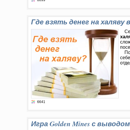
8099
Где взять денег на халяву
Се
хал
слож
посе
По
себе
отде
6641
Игра Golden Mines с выводо