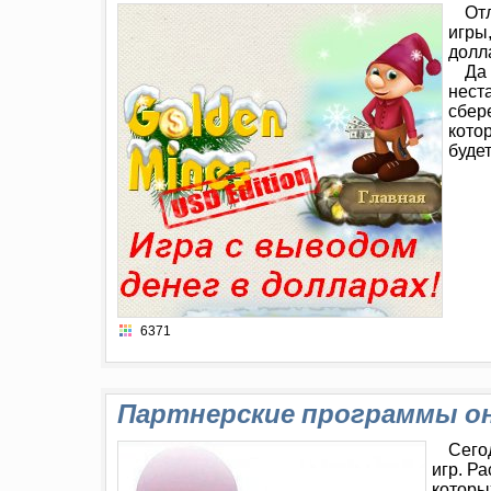
От
игры
долл
Да 
нест
сбер
кото
будет
6371
Партнерские программы он
Сего
игр. Р
которы