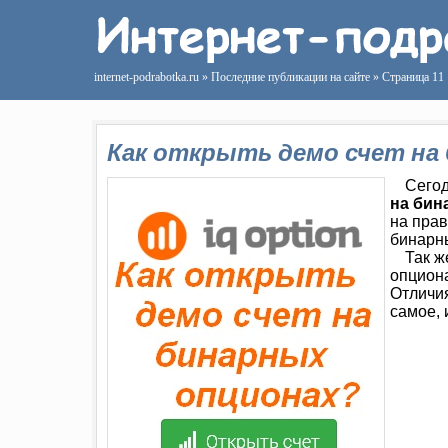
internet-podrabotka.ru
» Последние публикации на сайте » Страница 11
Как открыть демо счет на
Сего
на бин
на прав
бинарн
Так ж
опциона
Отличия
самое, 