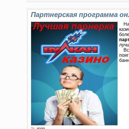
Партнерская программа он
На
кази
боле
пар
лучш
Вс
поиг
банн