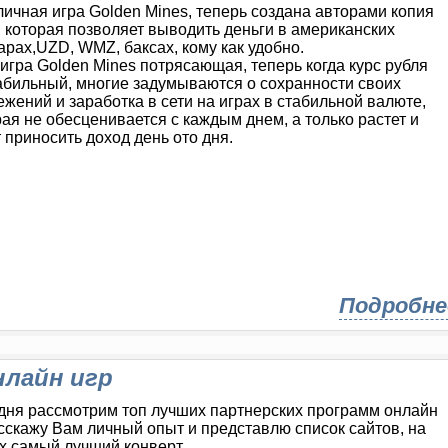
личная игра Golden Mines, теперь создана авторами копия
, которая позволяет выводить деньги в американских
арах,UZD, WMZ, баксах, кому как удобно.
игра Golden Mines потрясающая, теперь когда курс рубля
абильный, многие задумываются о сохранности своих
ежений и заработка в сети на играх в стабильной валюте,
рая не обесценивается с каждым днем, а только растет и
 приносить доход день ото дня.
Подробне
лайн игр
дня рассмотрим топ лучших партнерских программ онлайн
асскажу Вам личный опыт и представлю список сайтов, на
х самый лучший конверт.