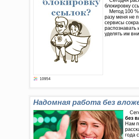
Сегодня рас
блокировку сс
Метод 100 % 
разу меня не п
сервисы сокра
распознавать и
уделять им вн
10954
Надомная работа без вложе
Сег
без в
Нам п
расск
года 