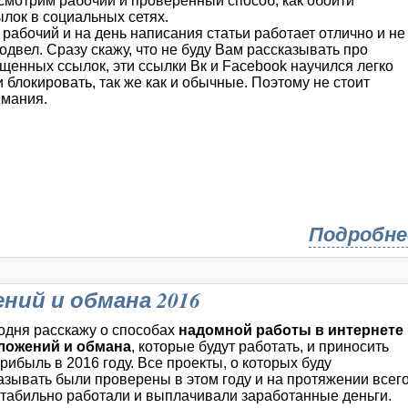
смотрим рабочий и проверенный способ, как обойти
ылок в социальных сетях.
рабочий и на день написания статьи работает отлично и не
одвел. Сразу скажу, что не буду Вам рассказывать про
щенных ссылок, эти ссылки Вк и Facebook научился легко
 блокировать, так же как и обычные. Поэтому не стоит
имания.
Подробне
ний и обмана 2016
одня расскажу о способах
надомной работы в интернете
ложений и обмана
, которые будут работать, и приносить
рибыль в 2016 году. Все проекты, о которых буду
азывать были проверены в этом году и на протяжении всег
стабильно работали и выплачивали заработанные деньги.