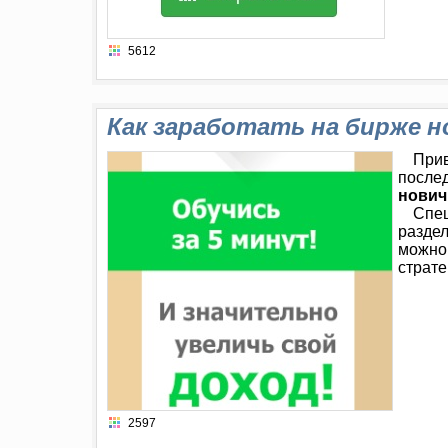
5612
Как заработать на бирже н
Прив
после
нович
Спец
раздел
можно 
страте
2597