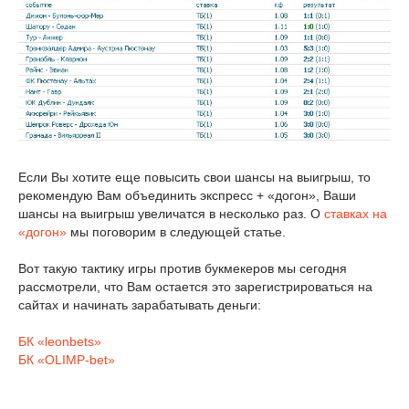
Если Вы хотите еще повысить свои шансы на выигрыш, то
рекомендую Вам объединить экспресс + «догон», Ваши
шансы на выигрыш увеличатся в несколько раз. О
ставках на
«догон»
мы поговорим в следующей статье.
Вот такую тактику игры против букмекеров мы сегодня
рассмотрели, что Вам остается это зарегистрироваться на
сайтах и начинать зарабатывать деньги:
БК «leonbets»
БК «OLIMP-bet»