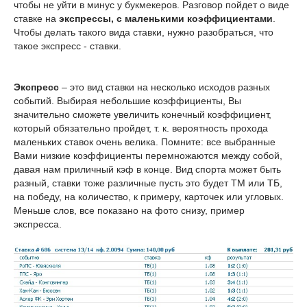
чтобы не уйти в минус у букмекеров. Разговор пойдет о виде
ставке на
экспрессы, с маленькими коэффициентами
.
Чтобы делать такого вида ставки, нужно разобраться, что
такое экспресс - ставки.
Экспресс
– это вид ставки на несколько исходов разных
событий. Выбирая небольшие коэффициенты, Вы
значительно сможете увеличить конечный коэффициент,
который обязательно пройдет, т. к. вероятность прохода
маленьких ставок очень велика. Помните: все выбранные
Вами низкие коэффициенты перемножаются между собой,
давая нам приличный кэф в конце. Вид спорта может быть
разный, ставки тоже различные пусть это будет ТМ или ТБ,
на победу, на количество, к примеру, карточек или угловых.
Меньше слов, все показано на фото снизу, пример
экспресса.