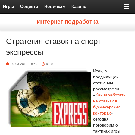
Игры
Соцсети
Новичкам
Казино
Интернет подработка
Стратегия ставок на спорт:
экспрессы
29-03-2015, 18:49
9137
Итак, в
предыдущей
статье мы
рассмотрели
«
Как заработать
на ставках в
букмекерских
конторах
»,
сегодня
поговорим о
тактиках игры,