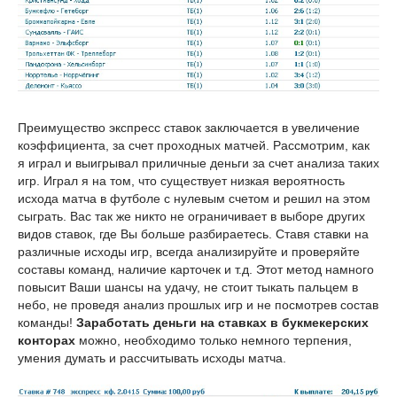
Преимущество экспресс ставок заключается в увеличение
коэффициента, за счет проходных матчей. Рассмотрим, как
я играл и выигрывал приличные деньги за счет анализа таких
игр. Играл я на том, что существует низкая вероятность
исхода матча в футболе с нулевым счетом и решил на этом
сыграть. Вас так же никто не ограничивает в выборе других
видов ставок, где Вы больше разбираетесь. Ставя ставки на
различные исходы игр, всегда анализируйте и проверяйте
составы команд, наличие карточек и т.д. Этот метод намного
повысит Ваши шансы на удачу, не стоит тыкать пальцем в
небо, не проведя анализ прошлых игр и не посмотрев состав
команды!
Заработать деньги на ставках в букмекерских
конторах
можно, необходимо только немного терпения,
умения думать и рассчитывать исходы матча.