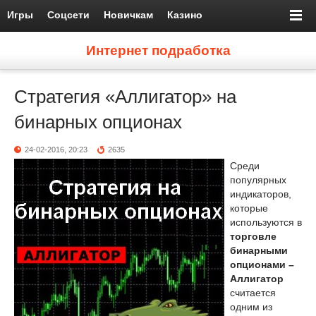
Игры
Соцсети
Новичкам
Казино
Интернет подработка
Стратегия «Аллигатор» на
бинарных опционах
24-02-2016, 20:23
2635
Среди
популярных
индикаторов,
которые
используются в
торговле
бинарными
опционами –
Аллигатор
считается
одним из