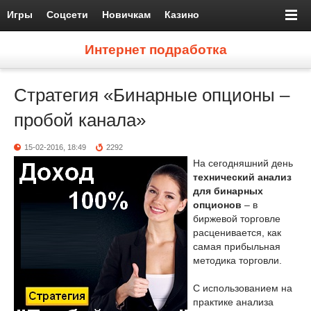
Игры
Соцсети
Новичкам
Казино
Интернет подработка
Стратегия «Бинарные опционы –
пробой канала»
15-02-2016, 18:49
2292
На сегодняшний день
технический анализ
для бинарных
опционов
– в
биржевой торговле
расценивается, как
самая прибыльная
методика торговли.
С использованием на
практике анализа